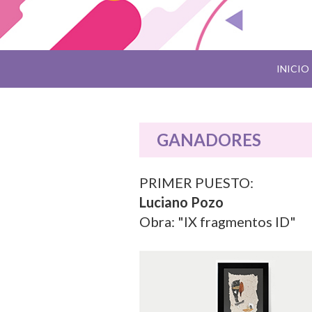
XX SALÓN NACIONAL DE AR
Array
INICIO
GANADORES
PRIMER PUESTO:
Luciano Pozo
Obra: "IX fragmentos ID"