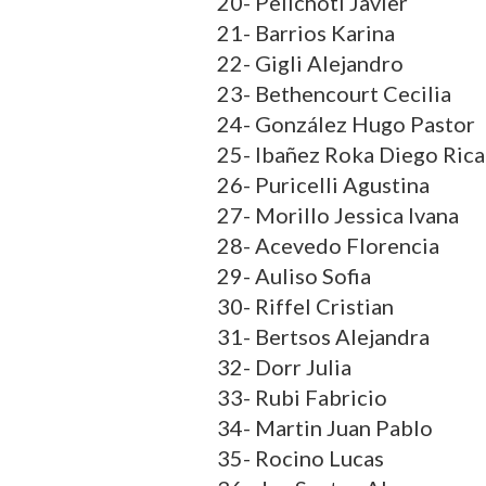
20- Pelichoti Javier
21- Barrios Karina
22- Gigli Alejandro
23- Bethencourt Cecilia
24- González Hugo Pastor
25- Ibañez Roka Diego Ric
26- Puricelli Agustina
27- Morillo Jessica Ivana
28- Acevedo Florencia
29- Auliso Sofia
30- Riffel Cristian
31- Bertsos Alejandra
32- Dorr Julia
33- Rubi Fabricio
34- Martin Juan Pablo
35- Rocino Lucas