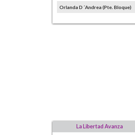
Orlanda D ´Andrea (Pte. Bloque)
La Libertad Avanza