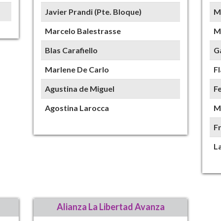
Javier Prandi (Pte. Bloque)
Ma
Marcelo Balestrasse
M
Blas Carafiello
G
Marlene De Carlo
F
Agustina de Miguel
F
Agostina Larocca
M
Fr
L
Alianza La Libertad Avanza