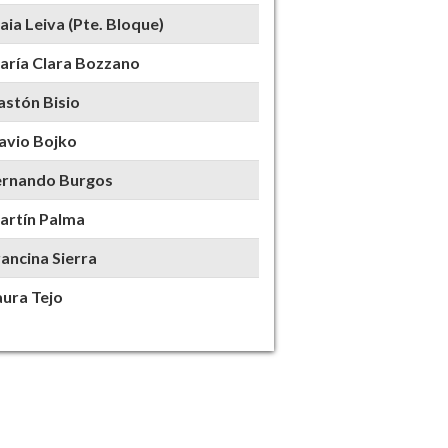
ia Leiva (Pte. Bloque)
aría Clara Bozzano
astón Bisio
lavio Bojko
ernando Burgos
artín Palma
ancina Sierra
aura Tejo