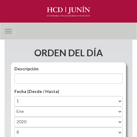
Pasar al contenido principal
Toggle
navigation
ORDEN DEL DÍA
Descripción
Fecha (Desde / Hasta)
Fecha (Desde / Hasta)
Day
Month
Year
Fecha (Desde / Hasta)
Day