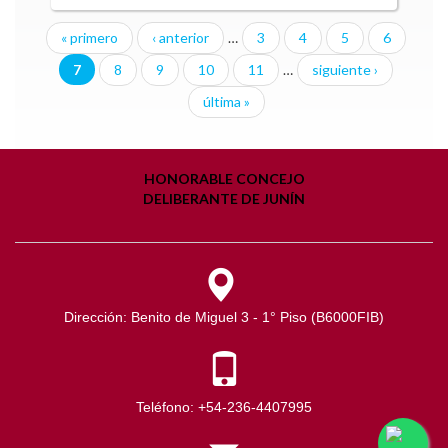
« primero
‹ anterior
…
3
4
5
6
Páginas
7
8
9
10
11
…
siguiente ›
última »
HONORABLE CONCEJO
DELIBERANTE DE JUNÍN
Dirección: Benito de Miguel 3 - 1° Piso (B6000FIB)
Teléfono:
+54-236-4407995