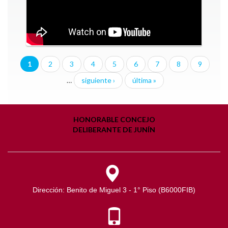
1
2
3
4
5
6
7
8
9
…
siguiente ›
última »
HONORABLE CONCEJO
DELIBERANTE DE JUNÍN
Dirección: Benito de Miguel 3 - 1° Piso (B6000FIB)