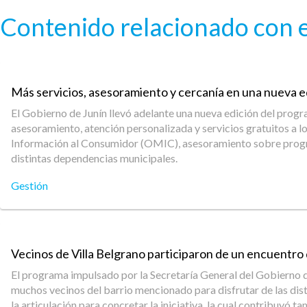
Pasar al contenido principal
Contenido relacionado con e
Más servicios, asesoramiento y cercanía en una nueva e
El Gobierno de Junín llevó adelante una nueva edición del progr
asesoramiento, atención personalizada y servicios gratuitos a l
Información al Consumidor (OMIC), asesoramiento sobre program
distintas dependencias municipales.
Gestión
Vecinos de Villa Belgrano participaron de un encuentro 
El programa impulsado por la Secretaría General del Gobierno de
muchos vecinos del barrio mencionado para disfrutar de las dist
la articulación para concretar la iniciativa, la cual contribuyó t