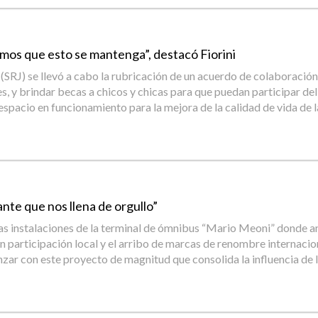
íamos que esto se mantenga”, destacó Fiorini
n (SRJ) se llevó a cabo la rubricación de un acuerdo de colaboració
, y brindar becas a chicos y chicas para que puedan participar del t
 espacio en funcionamiento para la mejora de la calidad de vida de 
nte que nos llena de orgullo”
n las instalaciones de la terminal de ómnibus “Mario Meoni” donde a
on participación local y el arribo de marcas de renombre internaci
zar con este proyecto de magnitud que consolida la influencia de la