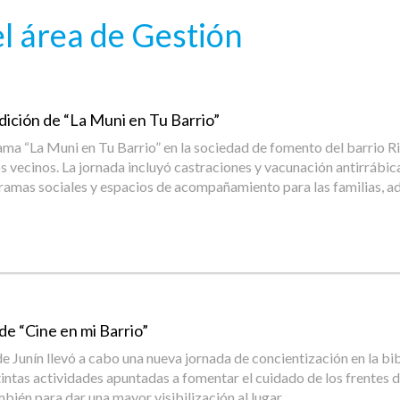
l área de Gestión
dición de “La Muni en Tu Barrio”
ama “La Muni en Tu Barrio” en la sociedad de fomento del barrio R
os vecinos. La jornada incluyó castraciones y vacunación antirrábi
as sociales y espacios de acompañamiento para las familias, ade
de “Cine en mi Barrio”
 Junín llevó a cabo una nueva jornada de concientización en la bi
intas actividades apuntadas a fomentar el cuidado de los frentes d
ambién para dar una mayor visibilización al lugar.