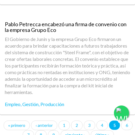
Pablo Petrecca encabezó una firma de convenio con
la empresa Grupo Eco
El Gobierno de Junín y la empresa Grupo Eco firmaron un
acuerdo para brindar capacitaciones a futuros trabajadores
del sistema de construcción "Steel Frame", con el objetivo de
crear ofertas laborales concretas. El convenio establece que
los participantes recibirán formación teórica y práctica, así
como prácticas no rentadas en instituciones y ONG, teniendo
además la oportunidad de acceder a un microcrédito al
finalizar la formación para la compra del kit inicial de
herramientas.
Empleo
,
Gestión
,
Producción
« primero
‹ anterior
1
2
3
4
5
6
Páginas
7
8
9
siguiente ›
última »