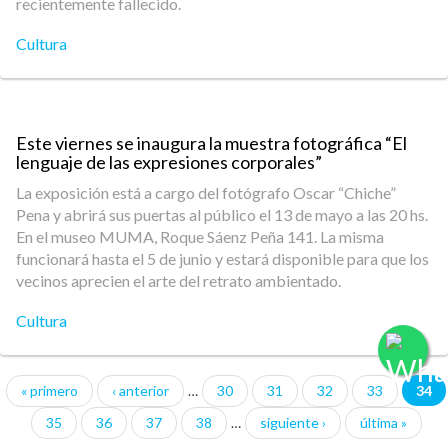
recientemente fallecido.
Cultura
Este viernes se inaugura la muestra fotográfica “El
lenguaje de las expresiones corporales”
La exposición está a cargo del fotógrafo Oscar “Chiche”
Pena y abrirá sus puertas al público el 13 de mayo a las 20 hs.
En el museo MUMA, Roque Sáenz Peña 141. La misma
funcionará hasta el 5 de junio y estará disponible para que los
vecinos aprecien el arte del retrato ambientado.
Cultura
« primero
‹ anterior
…
30
31
32
33
34
Páginas
35
36
37
38
…
siguiente ›
última »