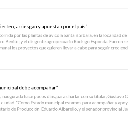
ierten, arriesgan y apuestan por el país"
ecorrida por las plantas de avícola Santa Bárbara, en la localidad 
ro Benito; y el dirigente agropecuario Rodrigo Esponda. Fueron rec
omunal los proyectos que quieren llevar a cabo para seguir crecie
 municipal debe acompañar”
a, inaugurada hace pocos días, para charlar con su titular, Gustavo
a ciudad. “Como Estado municipal estamos para acompañar y apoyar a
ario de Producción, Eduardo Albarello, y el senador provincial Jua