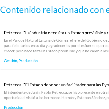
Pasar al contenido principal
Contenido relacionado con e
Petrecca: "La industria necesita un Estado previsible y 
En el Parque Natural Laguna de Gómez, el jefe del Gobierno de Ju
para felicitarlos en su día y agradecerles por el esfuerzo que r
crecer, pero hace falta un Estado previsible y que no cambie las
Gestión
,
Producción
Petrecca: "El Estado debe ser un facilitador para las Py
El intendente de Junín, Pablo Petrecca, se hizo presente en otra
oportunidad, visitó a los hermanos Hernán y Esteban Sánchez, pr
Producción