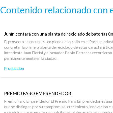
Pasar al contenido principal
Contenido relacionado con e
Junín contará con una planta de reciclado de baterías úni
El proyecto se encuentra en pleno desarrollo en el Parque Indust
concretar la primera planta de reciclado de estas característic
intendente Juan Fiorini y el senador Pablo Petrecca recorrieron
permanentemente en la ciudad.
Producción
PREMIO FARO EMPRENDEDOR
Premio Faro Emprendedor El Premio Faro Emprendedor es una ini
que se distingan por su compromiso, crecimiento, innovación e 
y servicios, crean empleo y contribuyen al desarrollo económico