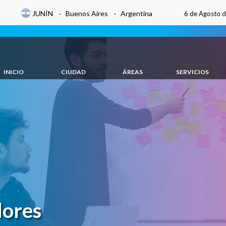
JUNÍN · Buenos Aires · Argentina
6 de Agosto 
INICIO
CIUDAD
ÁREAS
SERVICIOS
dores