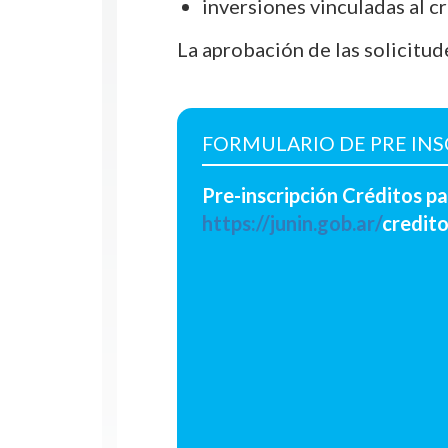
inversiones vinculadas al c
La aprobación de las solicitud
FORMULARIO DE PRE INS
Pre-inscripción Créditos 
https://junin.gob.ar/
credit