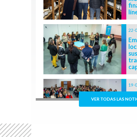
fin
lín
22-
Em
loc
su
tr
cap
19-
El 
VER TODAS LAS NOTI
un
de
ins