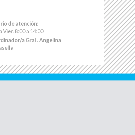
rio de atención:
a Vier. 8:00 a 14:00
dinador/a Gral
. Angelina
sella