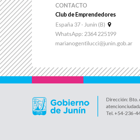
11-
CONTACTO
Inv
Club de Emprendedores
em
España 37 - Junín (B)
par
en
WhatsApp: 2364 225199
opt
marianogentilucci@junin.gob.ar
pla
13-
El 
lan
"E
Ins
Dirección: Bto.
atencionciudad
Tel. +54-236-