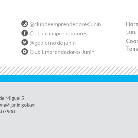
06-2026
itan a
prendedores a
@clubdeemprendedoresjunin
Hora
ticipar de una
Lun. 
cuesta para
Club de emprendedores
imizar la
Coor
@gobierno de junin
nifica...
Toma
Club Emprendedores Junin
05-2026
Gobierno de Junín
zó el ciclo
mpresarios que
piran" para ...
 de Miguel 5
ana@junin.gob.ar
4407900