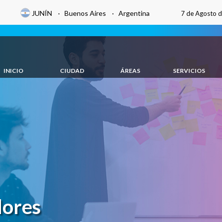
JUNÍN · Buenos Aires · Argentina
7 de Agosto 
INICIO
CIUDAD
ÁREAS
SERVICIOS
dores