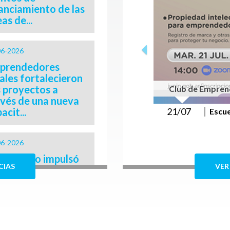
anciamiento de las
eas de...
Previous
06-2026
prendedores
ales fortalecieron
s proyectos a
Club de Empre
avés de una nueva
acit...
21/07
Escu
06-2026
Municipio impulsó
CIAS
VER
 nuevo encuentro
 "Empresarios que
piran"...