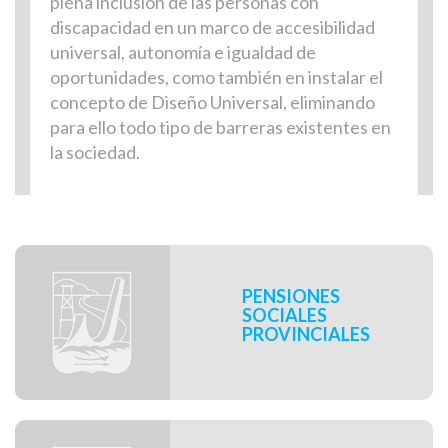
plena inclusión de las personas con
discapacidad en un marco de accesibilidad
universal, autonomía e igualdad de
oportunidades, como también en instalar el
concepto de Diseño Universal, eliminando
para ello todo tipo de barreras existentes en
la sociedad.
Inicio de sección de
programas del área
PENSIONES
SOCIALES
PROVINCIALES