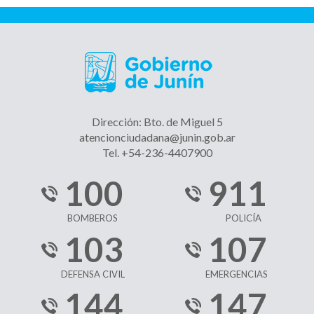
Dirección: Bto. de Miguel 5
atencionciudadana@junin.gob.ar
Tel. +54-236-4407900
100
911
BOMBEROS
POLICÍA
103
107
DEFENSA CIVIL
EMERGENCIAS
144
147