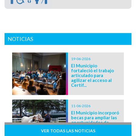
NOTICIAS
19-06-2026
El Municipio
fortaleció el trabajo
articulado para
agilizar el acceso al
Certif...
11-06-2026
El Municipio incorporó
becas para ampliar las
oportunidades de
acceso a la equi...
VER TODAS LAS NOTICIAS