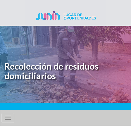
Pasar al contenido principal
Recolección de residuos
domiciliarios
Toggle
navigation