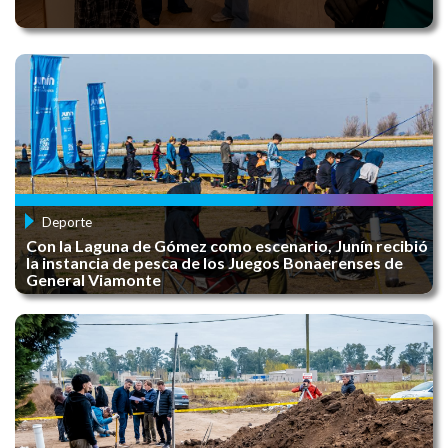
Convocatoria - XXI FERIA DEL LIBRO JUNÍN
2025
HUERTA EN CASA
Deporte
Con la Laguna de Gómez como escenario, Junín recibió
la instancia de pesca de los Juegos Bonaerenses de
General Viamonte
Escuela Emprendedora
CAMPAÑA INTEGRAL DE RECICLADO: ​JUNÍN
RECICLA