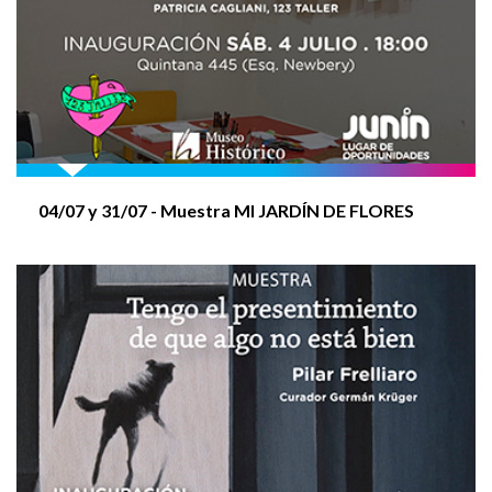
CRUCE 400M - PROMOCIONAL (Niños/s y
Adolescentes)
XX SALON NACIONAL ARTES VISUALES 2025
04/07 y
31/07
- Muestra MI JARDÍN DE FLORES
CRUCE 2.500 M
COLONIA PCD