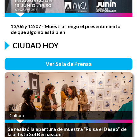
RENOVÁ TU CARNET de Manipulación de
Alimentos
13/06 y
12/07
- Muestra Tengo el presentimiento
de que algo no está bien
CIUDAD HOY
JORNADA RCP
Ver Sala de Prensa
AGUSTÍN ROCA - 138 AÑOS
Cultura
FIESTA DE LA INDEPENDENCIA
Se realizó la apertura de muestra “Pulsa el Deseo” de
la artista Sol Bernasconi