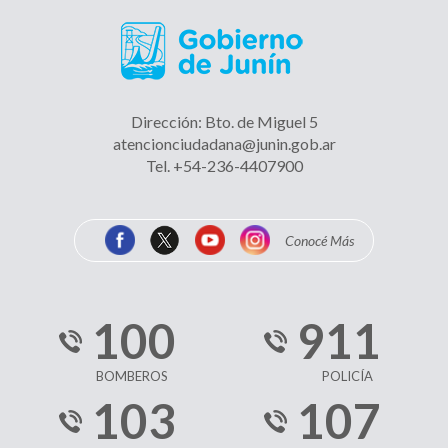
VERANO ACTIVO - ADULTOS MAYORES
Dirección: Bto. de Miguel 5
atencionciudadana@junin.gob.ar
Tel. +54-236-4407900
La MUNI en tu barrio
Conocé Más
Muestra FINA, ROCK y ARTE
100
911
BOMBEROS
POLICÍA
103
107
ORIENTACIÓN PARA LA ADOPCIÓN