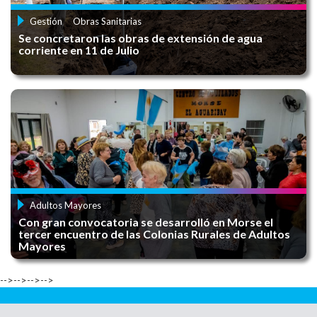
Gestión
Obras Sanitarias
Se concretaron las obras de extensión de agua
corriente en 11 de Julio
MUESTRA MUJER DE RÍO
CURSO DE LICENCIA DE CONDUCIR
Adultos Mayores
Con gran convocatoria se desarrolló en Morse el
CONVOCATORIA MUSEO ABIERTO
tercer encuentro de las Colonias Rurales de Adultos
Mayores
-->-->-->-->
NODO TECNOLÓGICO - CURSOS