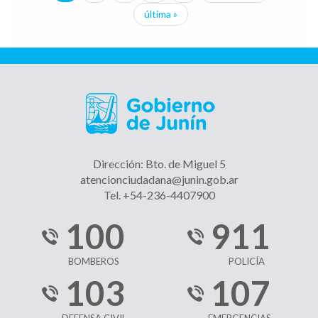
Páginas
última »
Dirección: Bto. de Miguel 5
atencionciudadana@junin.gob.ar
Tel. +54-236-4407900
100
911
BOMBEROS
POLICÍA
103
107