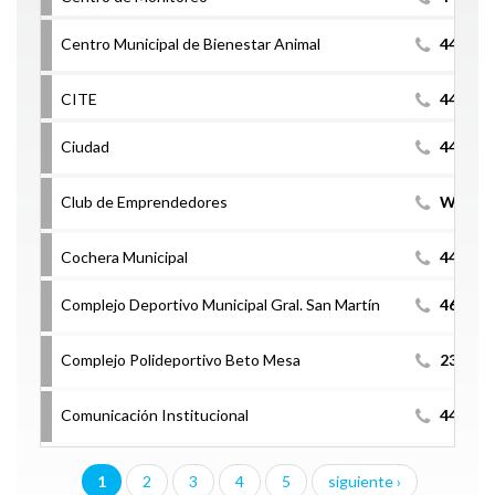
Centro Municipal de Bienestar Animal
4407900
CITE
440794
Ciudad
440790
Club de Emprendedores
WhatsA
Cochera Municipal
440790
Complejo Deportivo Municipal Gral. San Martín
463167
Complejo Polideportivo Beto Mesa
236 15
Comunicación Institucional
4407992
1
2
3
4
5
siguiente ›