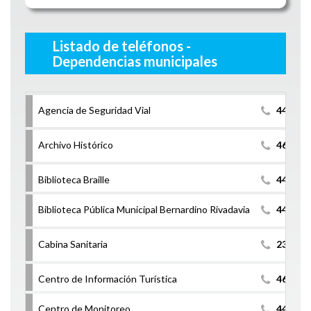
Listado de teléfonos -
Dependencias municipales
Agencia de Seguridad Vial
444797
Archivo Histórico
463162
Biblioteca Braille
4407900
Biblioteca Pública Municipal Bernardino Rivadavia
4407900
Cabina Sanitaria
236 422
Centro de Información Turística
463162
Centro de Monitoreo
4407973