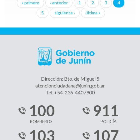
« primero
‹ anterior
1
2
3
4
Páginas
5
siguiente ›
última »
Dirección: Bto. de Miguel 5
atencionciudadana@junin.gob.ar
Tel. +54-236-4407900
100
911
BOMBEROS
POLICÍA
103
107