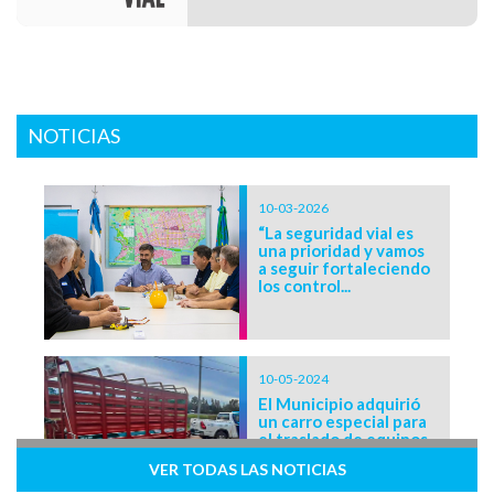
NOTICIAS
10-03-2026
“La seguridad vial es
una prioridad y vamos
a seguir fortaleciendo
los control...
10-05-2024
El Municipio adquirió
un carro especial para
el traslado de equinos
sueltos en ...
VER TODAS LAS NOTICIAS