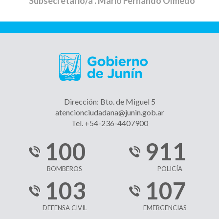
Subsecretario/a
. Mario Fernando Olmedo
Dirección: Bto. de Miguel 5
atencionciudadana@junin.gob.ar
Tel. +54-236-4407900
100
911
BOMBEROS
POLICÍA
103
107
DEFENSA CIVIL
EMERGENCIAS