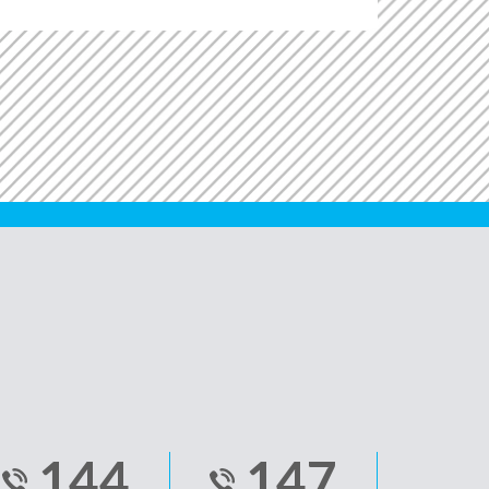
144
147