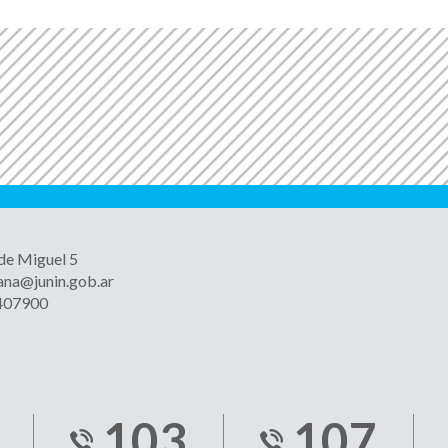
 de Miguel 5
ana@junin.gob.ar
4407900
103
107