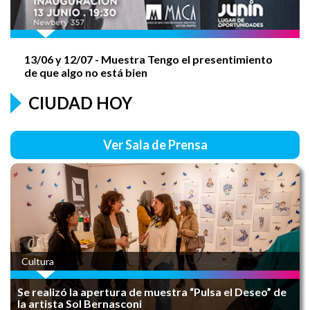
RENOVÁ TU CARNET de Manipulación de
Alimentos
13/06 y
12/07
- Muestra Tengo el presentimiento
de que algo no está bien
CIUDAD HOY
JORNADA RCP
Ver Sala de Prensa
AGUSTÍN ROCA - 138 AÑOS
Cultura
FIESTA DE LA INDEPENDENCIA
Se realizó la apertura de muestra “Pulsa el Deseo” de
la artista Sol Bernasconi