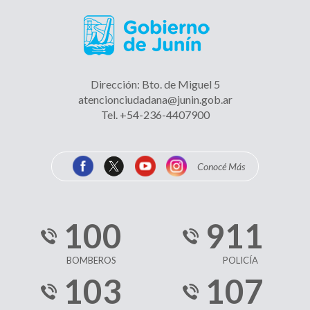
VERANO ACTIVO - ADULTOS MAYORES
Dirección: Bto. de Miguel 5
atencionciudadana@junin.gob.ar
Tel. +54-236-4407900
La MUNI en tu barrio
Conocé Más
Muestra FINA, ROCK y ARTE
100
911
BOMBEROS
POLICÍA
103
107
ORIENTACIÓN PARA LA ADOPCIÓN