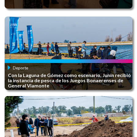
Convocatoria - XXI FERIA DEL LIBRO JUNÍN
2025
HUERTA EN CASA
Deporte
Con la Laguna de Gómez como escenario, Junín recibió
la instancia de pesca de los Juegos Bonaerenses de
General Viamonte
Escuela Emprendedora
CAMPAÑA INTEGRAL DE RECICLADO: ​JUNÍN
RECICLA