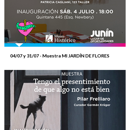
CRUCE 400M - PROMOCIONAL (Niños/s y
Adolescentes)
XX SALON NACIONAL ARTES VISUALES 2025
04/07 y
31/07
- Muestra MI JARDÍN DE FLORES
CRUCE 2.500 M
COLONIA PCD