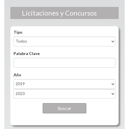
Licitaciones y Concursos
Tipo
Palabra Clave
Año
Año
Year
Año
Year