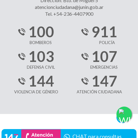
Dirección: Bto. de Miguel 5
atencionciudadana@junin.gob.ar
Tel. +54-236-4407900
100
911
BOMBEROS
POLICÍA
103
107
DEFENSA CIVIL
EMERGENCIAS
144
147
VIOLENCIA DE GÉNERO
ATENCIÓN CIUDADANA
CHAT para consultas