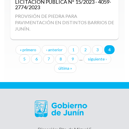
LICITACIÓN PÚBLICA
N° 15/2023 - 4059-
2774/2023
PROVISIÓN DE PIEDRA PARA
PAVIMENTACIÓN EN DISTINTOS BARRIOS DE
JUNÍN.
« primero
‹ anterior
1
2
3
4
Páginas
5
6
7
8
9
…
siguiente ›
última »