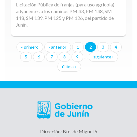
Licitación Pública de franjas (para uso agrícola)
adyacentes a los caminos PM 33, PM 138, SM
148, SM 139, PM 125 y PM 126, del partido de
Junín.
« primero
‹ anterior
1
2
3
4
Páginas
5
6
7
8
9
…
siguiente ›
última »
Dirección: Bto. de Miguel 5