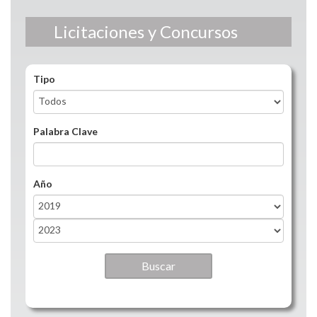
Licitaciones y Concursos
Tipo
Palabra Clave
Año
Año
Year
Año
Year