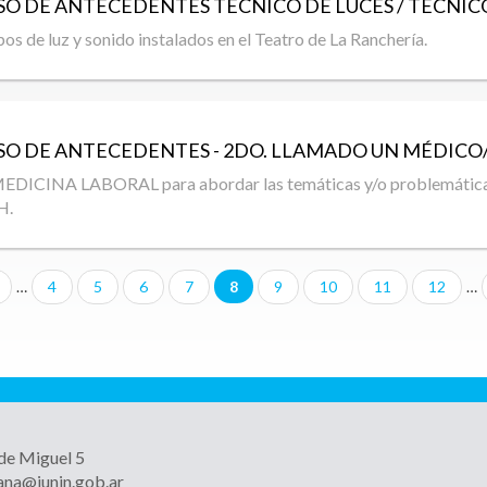
O DE ANTECEDENTES
TÉCNICO DE LUCES / TÉCNIC
os de luz y sonido instalados en el Teatro de La Ranchería.
O DE ANTECEDENTES - 2DO. LLAMADO
UN MÉDICO/
NA LABORAL para abordar las temáticas y/o problemáticas d
H.
…
4
5
6
7
8
9
10
11
12
…
 de Miguel 5
ana@junin.gob.ar