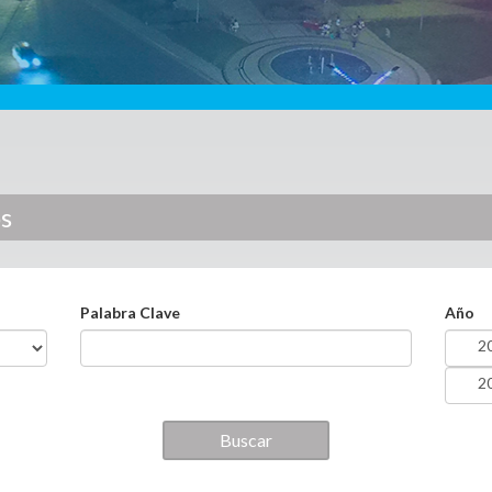
os
Palabra Clave
Año
Año
Year
Año
Year