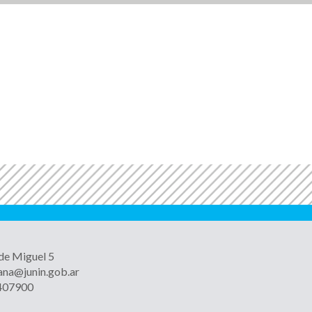
 de Miguel 5
ana@junin.gob.ar
4407900