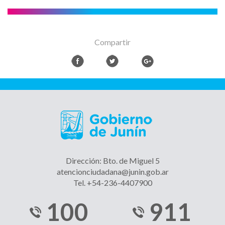
Compartir
Dirección: Bto. de Miguel 5
atencionciudadana@junin.gob.ar
Tel. +54-236-4407900
100
911