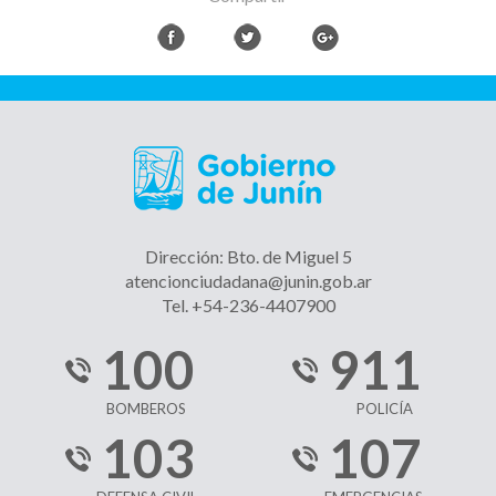
Dirección: Bto. de Miguel 5
atencionciudadana@junin.gob.ar
Tel. +54-236-4407900
100
911
BOMBEROS
POLICÍA
103
107