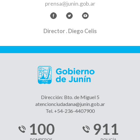
prensa@junin.gob.ar
Director
. Diego Celis
Dirección: Bto. de Miguel 5
atencionciudadana@junin.gob.ar
Tel. +54-236-4407900
100
911
BOMBEROS
POLICÍA