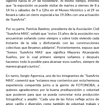
vigente hasta el 29 de noviembre”. Al mismo tiempo, informó
que “la exposición se puede visitar de martes a viernes de 8 a
14 hs y sábados de 9 a 12hs en el Museo Histórico y el 29 se
llevará a cabo un cierre especial a las 19.30hs con una actuación
de ‘SumArte’”.
Por su parte, Patricia Ramírez, presidenta de la Asociación Civil
“SumArte MAS”, señaló que “estos 15 años de la asociación nos
encuentran soñando como siempre y sobre todo viviendo cada
instante de la vida y disfrutando con las construcciones
colectivas que llevamos adelante”. Posteriormente, expuso que
“Somos ‘SumArte MAS’ que significa Mayores Alcanzando
Sueños, por lo cual primero siempre soñamos y después
hacemos todo lo posible para alcanzar esos sueños, siempre de
manera grupal y juntos”.
En tanto, Sergio Agorreca, uno de los integrantes de “SumArte
MAS”, comentó que “estamos muy contentos por esta hermosa
experiencia compartida junto a la gente de FOTONOBA, a
quienes agradecemos por la buena predisposición y voluntad
que pusieron para que se pueda concretar esta producción
fotográfica”, y amplió: “Cada una de las fotos refleja actos de
amor, cariño y diversión, como también de voluntad, trabajo y