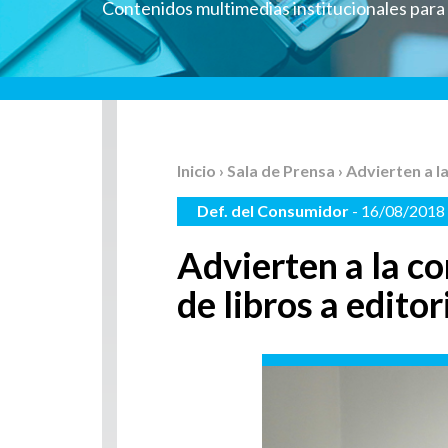
Contenidos multimedias institucionales par
Inicio
›
Sala de Prensa
› Advierten a 
Def. del Consumidor
- 16/08/2018
Advierten a la c
de libros a editor