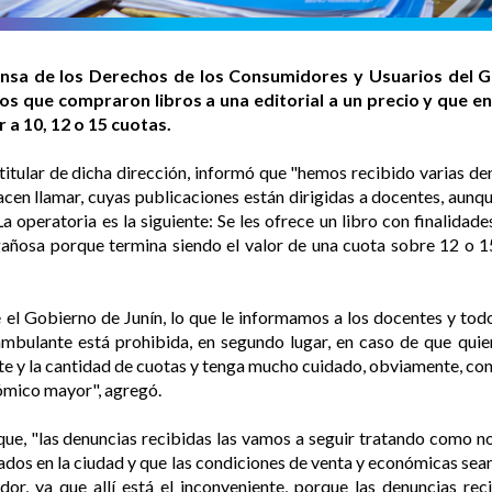
nsa de los Derechos de los Consumidores y Usuarios del G
os que compraron libros a una editorial a un precio y que e
 a 10, 12 o 15 cuotas.
 titular de dicha dirección, informó que "hemos recibido varias de
 hacen llamar, cuyas publicaciones están dirigidas a docentes, aun
La operatoria es la siguiente: Se les ofrece un libro con finalida
gañosa porque termina siendo el valor de una cuota sobre 12 o 1
e el Gobierno de Junín, lo que le informamos a los docentes y tod
 ambulante está prohibida, en segundo lugar, en caso de que qui
te y la cantidad de cuotas y tenga mucho cuidado, obviamente, con 
nómico mayor", agregó.
, "las denuncias recibidas las vamos a seguir tratando como no
ados en la ciudad y que las condiciones de venta y económicas sea
dor, ya que allí está el inconveniente, porque las denuncias rec