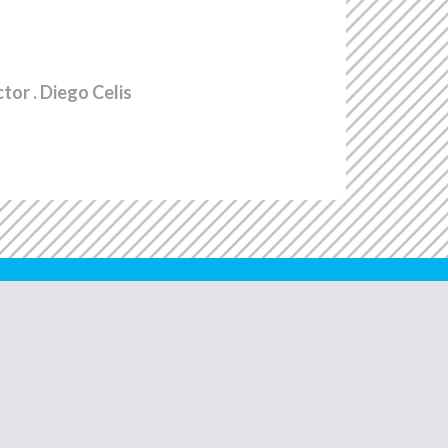
ctor
. Diego Celis