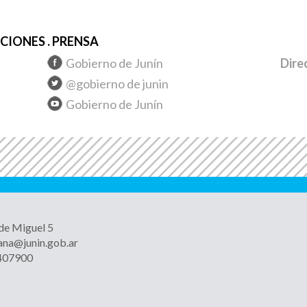
IONES . PRENSA
Gobierno de Junín
Dire
@gobierno de junin
Gobierno de Junín
 de Miguel 5
ana@junin.gob.ar
4407900