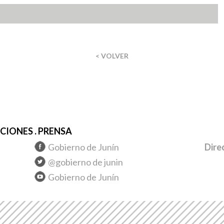
< VOLVER
IONES . PRENSA
Gobierno de Junín
Dire
@gobierno de junin
Gobierno de Junín