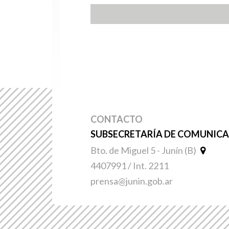
CONTACTO
SUBSECRETARÍA DE COMUNICAC
Bto. de Miguel 5 - Junín (B)
4407991 / Int. 2211
prensa@junin.gob.ar