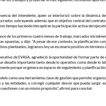
esencia del Intendente, quien se interiorizó sobre la dinámica d
crados, subrayando además que el objetivo central del contrato e
mo tiempo haciendo hincapié en la participación activa del ejecuti
alance de los primeros cuatro meses de trabajo, marcados inicial
cas opuestas, y dijo: “A pesar de ese contexto, la planificación c
tivos planteados, logramos hoy un escenario positivo en términos d
operativo de EVASA, agradeció la oportunidad de formar parte d
 un desafío importante tanto desde lo operativo como desde lo 
almente porque se genera un espacio de seguimiento y planificación
lo como una herramienta clave de gestión que permite organizar
o y las entidades, y corregir cualquier desvío que pueda surgir,
s cuestiones con un mismo propósito”, afirmó para concluir.