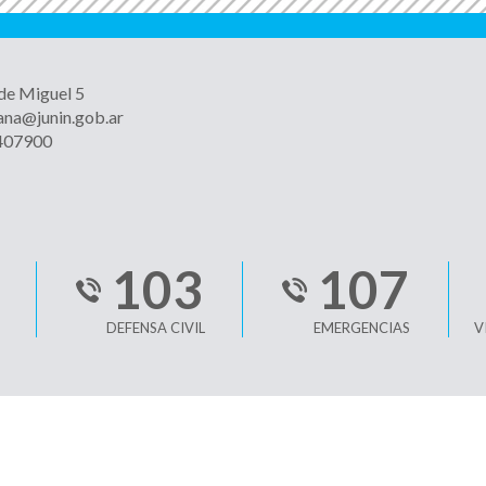
 de Miguel 5
ana@junin.gob.ar
4407900
103
107
DEFENSA CIVIL
EMERGENCIAS
V