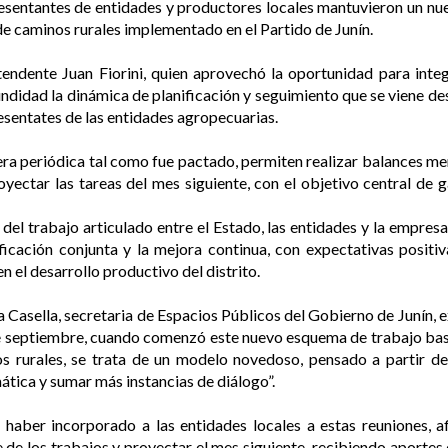
esentantes de entidades y productores locales mantuvieron un nue
 caminos rurales implementado en el Partido de Junín.
tendente Juan Fiorini, quien aprovechó la oportunidad para integr
didad la dinámica de planificación y seguimiento que se viene des
esentates de las entidades agropecuarias.
era periódica tal como fue pactado, permiten realizar balances m
yectar las tareas del mes siguiente, con el objetivo central de ga
del trabajo articulado entre el Estado, las entidades y la empres
nificación conjunta y la mejora continua, con expectativas posit
n el desarrollo productivo del distrito.
 Casella, secretaria de Espacios Públicos del Gobierno de Junín, e
 septiembre, cuando comenzó este nuevo esquema de trabajo basad
 rurales, se trata de un modelo novedoso, pensado a partir de
tica y sumar más instancias de diálogo”.
 haber incorporado a las entidades locales a estas reuniones, 
e de los trabajos y proyectar el mes siguiente, recibiendo aportes