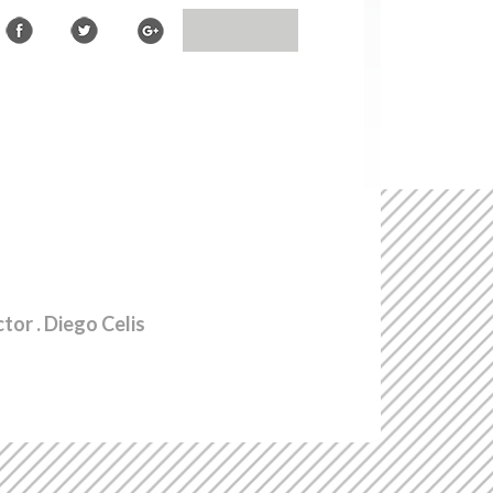
ctor
. Diego Celis