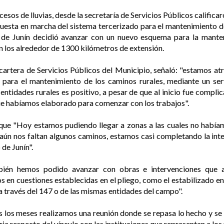
cesos de lluvias, desde la secretaría de Servicios Públicos califica
uesta en marcha del sistema tercerizado para el mantenimiento de
 de Junín decidió avanzar con un nuevo esquema para la mantenc
en los alrededor de 1300 kilómetros de extensión.
la cartera de Servicios Públicos del Municipio, señaló: "estamos a
ara el mantenimiento de los caminos rurales, mediante un servi
entidades rurales es positivo, a pesar de que al inicio fue comp
ue habíamos elaborado para comenzar con los trabajos".
ó que "Hoy estamos pudiendo llegar a zonas a las cuales no habí
 aún nos faltan algunos caminos, estamos casi completando la int
de Junín".
mbién hemos podido avanzar con obras e intervenciones que a
s en cuestiones establecidas en el pliego, como el estabilizado e
a través del 147 o de las mismas entidades del campo".
 los meses realizamos una reunión donde se repasa lo hecho y se 
aria respecto del vínculo con las instituciones que representan a l