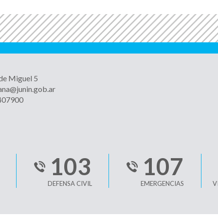
 de Miguel 5
ana@junin.gob.ar
4407900
103
107
DEFENSA CIVIL
EMERGENCIAS
V