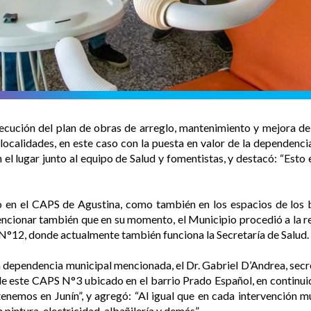
jecución del plan de obras de arreglo, mantenimiento y mejora de
 localidades, en este caso con la puesta en valor de la dependenci
 el lugar junto al equipo de Salud y fomentistas, y destacó: “Esto 
o en el CAPS de Agustina, como también en los espacios de los b
cionar también que en su momento, el Municipio procedió a la ren
N°12, donde actualmente también funciona la Secretaría de Salud.
la dependencia municipal mencionada, el Dr. Gabriel D’Andrea, secre
e este CAPS N°3 ubicado en el barrio Prado Español, en continuid
emos en Junín”, y agregó: “Al igual que en cada intervención mun
 pintura, electricidad, albañilería y demás”.