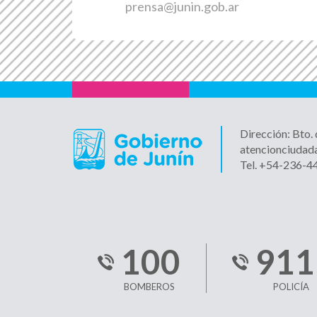
prensa@junin.gob.ar
Dirección: Bto.
atencionciudad
Tel. +54-236-
100
911
BOMBEROS
POLICÍA