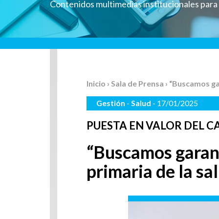
Contenidos multimedias institucionales par
Inicio
›
Sala de Prensa
› “Buscamos gar
Gestión
-
Salud
- 17/01/2025
PUESTA EN VALOR DEL C
“Buscamos garanti
primaria de la sa