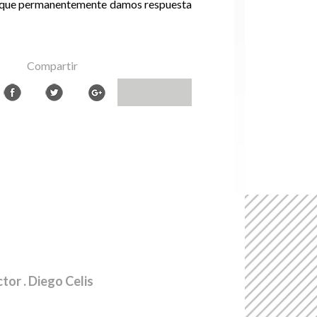
 el que permanentemente damos respuesta
Compartir
ctor
. Diego Celis