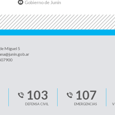
Gobierno de Junín
 de Miguel 5
ana@junin.gob.ar
4407900
103
107
DEFENSA CIVIL
EMERGENCIAS
V