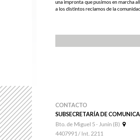
una impronta que pusimos en marcha all
a los distintos reclamos de la comunidad”
CONTACTO
SUBSECRETARÍA DE COMUNICAC
Bto. de Miguel 5 - Junín (B)
4407991 / Int. 2211