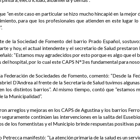
 “en este caso en particular se hizo mucho hincapié en la mejor de
imiento, para que los profesionales que atienden en este lugar l
”.
te de la Sociedad de Fomento del barrio Prado Español, sostuvo
rte y hoy, el actual intendente y el secretario de Salud prestaron
, señaló: “Estamos muy agradecidos por esto porque es algo que el
s del hospital, por lo cual este CAPS N°3 es fundamental para noso
e la Federación de Sociedades de Fomento, comentó: “Desde la F
briel D’Andrea al frente de la Secretaría de Salud tuvimos alguna
en los distintos barrios”. Al mismo tiempo, contó que “estamos 
de la Municipalidad”.
ron arreglos y mejoras en los CAPS de Agustina y los barrios Ferr
y seguramente continúen las intervenciones en la salita del Eusebi
 de los fomentistas y el Municipio brinde respuestas positivas par
lo Petrecca manifestó: “La atención primaria de la salud es un serv