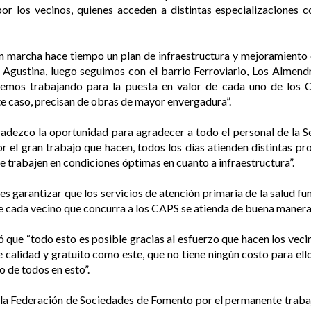
r los vecinos, quienes acceden a distintas especializaciones co
 marcha hace tiempo un plan de infraestructura y mejoramiento 
gustina, luego seguimos con el barrio Ferroviario, Los Almendr
remos trabajando para la puesta en valor de cada uno de los C
e caso, precisan de obras de mayor envergadura”.
dezco la oportunidad para agradecer a todo el personal de la Se
r el gran trabajo que hacen, todos los días atienden distintas pr
e trabajen en condiciones óptimas en cuanto a infraestructura”.
s garantizar que los servicios de atención primaria de la salud f
ue cada vecino que concurra a los CAPS se atienda de buena manera”,
que “todo esto es posible gracias al esfuerzo que hacen los vecin
 calidad y gratuito como este, que no tiene ningún costo para ellos
 de todos en esto”.
 la Federación de Sociedades de Fomento por el permanente trabajo