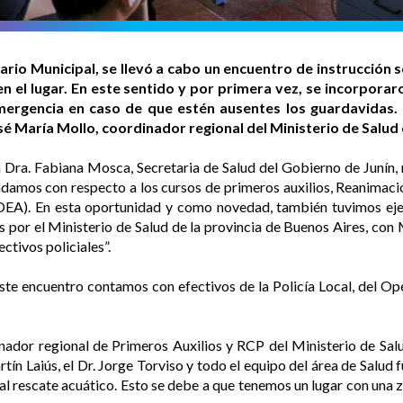
rio Municipal, se llevó a cabo un encuentro de instrucción s
en el lugar. En este sentido y por primera vez, se incorpora
ergencia en caso de que estén ausentes los guardavidas. 
sé María Mollo, coordinador regional del Ministerio de Salud 
a Dra. Fabiana Mosca, Secretaria de Salud del Gobierno de Junín
ndamos con respecto a los cursos de primeros auxilios, Reanimac
EA). En esta oportunidad y como novedad, también tuvimos ejer
por el Ministerio de Salud de la provincia de Buenos Aires, con 
ctivos policiales”.
te encuentro contamos con efectivos de la Policía Local, del Op
nador regional de Primeros Auxilios y RCP del Ministerio de Sal
ín Laiús, el Dr. Jorge Torviso y todo el equipo del área de Salud f
 al rescate acuático. Esto se debe a que tenemos un lugar con una 