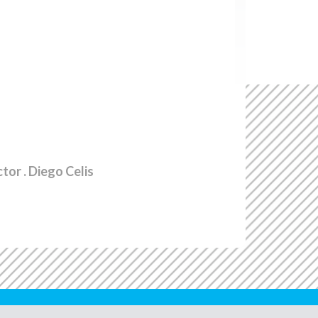
ctor
. Diego Celis