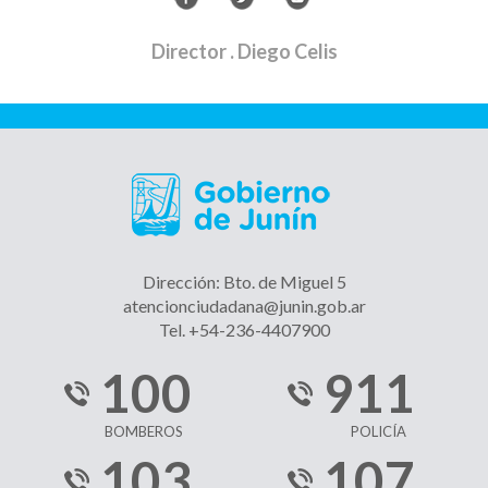
Director
. Diego Celis
Dirección: Bto. de Miguel 5
atencionciudadana@junin.gob.ar
Tel. +54-236-4407900
100
911
BOMBEROS
POLICÍA
103
107