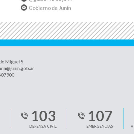
Gobierno de Junín
 de Miguel 5
ana@junin.gob.ar
4407900
103
107
DEFENSA CIVIL
EMERGENCIAS
V