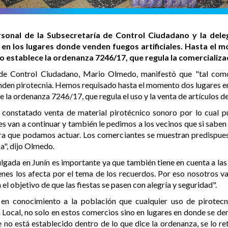
ersonal de la Subsecretaría de Control Ciudadano y la del
s en los lugares donde venden fuegos artificiales. Hasta el
 establece la ordenanza 7246/17, que regula la comercializaci
o de Control Ciudadano, Mario Olmedo, manifestó que "tal co
nden pirotecnia. Hemos requisado hasta el momento dos lugares en
a ordenanza 7246/17, que regula el uso y la venta de artículos de 
constatado venta de material pirotécnico sonoro por lo cual pu
s van a continuar y también le pedimos a los vecinos que si saben 
ra que podamos actuar. Los comerciantes se muestran predispuest
a", dijo Olmedo.
gada en Junín es importante ya que también tiene en cuenta a las
nes los afecta por el tema de los recuerdos. Por eso nosotros v
el objetivo de que las fiestas se pasen con alegría y seguridad".
 en conocimiento a la población que cualquier uso de pirotec
Local, no solo en estos comercios sino en lugares en donde se d
 no está establecido dentro de lo que dice la ordenanza, se lo re