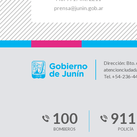
prensa@junin.gob.ar
Dirección: Bto.
atencionciudad
Tel. +54-236-
100
911
BOMBEROS
POLICÍA