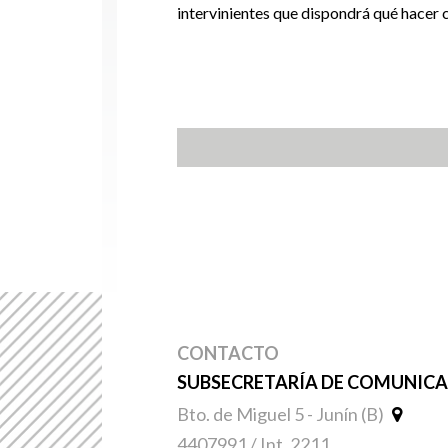
intervinientes que dispondrá qué hacer 
CONTACTO
SUBSECRETARÍA DE COMUNICAC
Bto. de Miguel 5 - Junín (B)
4407991 / Int. 2211