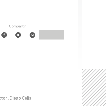
Compartir
ctor
. Diego Celis