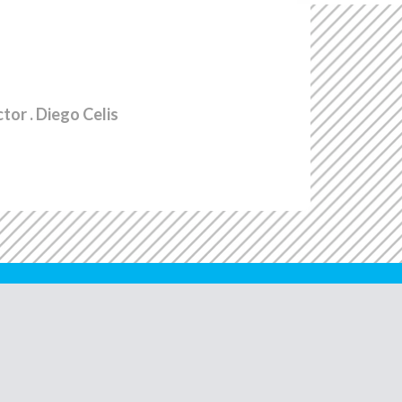
ctor
. Diego Celis