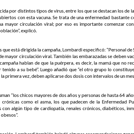
cida por distintos tipos de virus, entre los que se destacan los de
cubiertos con esta vacuna. Se trata de una enfermedad bastante c
una mayor circulación viral; por eso es importante comenzar co
blación”, explicó.
os que está dirigida la campaña, Lombardi especificó: “Personal d
e mayor circulación viral. También las embarazadas se deben vacu
 campaña hablan de que la puérpera, es decir, la mamá que no re
 tenido a su bebé”. Luego añadió que “el otro grupo lo constituy
 la primera vez, deben aplicarse dos dosis con intervalos de un mes
suman “los chicos mayores de dos años y personas de hasta 64 año
as crónicas como el asma, los que padecen de la Enfermedad P
 con algún tipo de cardiopatía, renales crónicos, diabéticos, 
 obesos”.
unación, Lombardi también brindó algunas recomendaciones gener