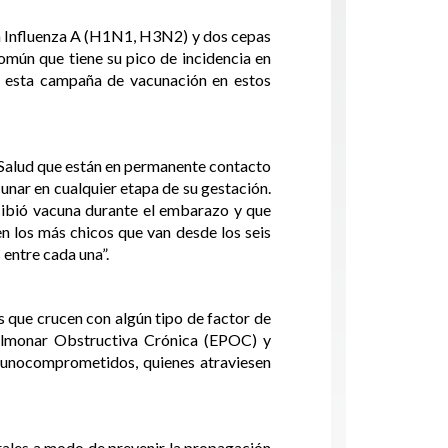
 la Influenza A (H1N1, H3N2) y dos cepas
omún que tiene su pico de incidencia en
n esta campaña de vacunación en estos
e Salud que están en permanente contacto
nar en cualquier etapa de su gestación.
cibió vacuna durante el embarazo y que
en los más chicos que van desde los seis
 entre cada una”.
s que crucen con algún tipo de factor de
ulmonar Obstructiva Crónica (EPOC) y
inmunocomprometidos, quienes atraviesen
ales a modo de prevenir la propagación