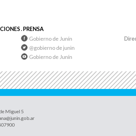
IONES . PRENSA
Gobierno de Junín
Dire
@gobierno de junin
Gobierno de Junín
 de Miguel 5
ana@junin.gob.ar
4407900