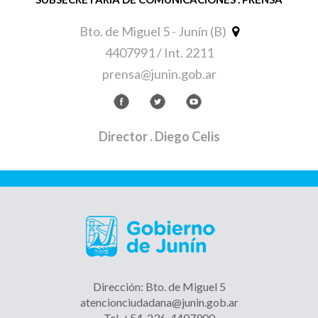
Bto. de Miguel 5 - Junín (B)
4407991 / Int. 2211
prensa@junin.gob.ar
Director
. Diego Celis
Dirección: Bto. de Miguel 5
atencionciudadana@junin.gob.ar
Tel. +54-236-4407900