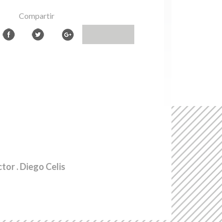
Compartir
ctor
. Diego Celis