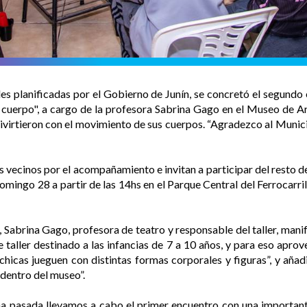
ades planificadas por el Gobierno de Junín, se concretó el segund
ro cuerpo", a cargo de la profesora Sabrina Gago en el Museo d
divirtieron con el movimiento de sus cuerpos. “Agradezco al Muni
 vecinos por el acompañamiento e invitan a participar del resto de
mingo 28 a partir de las 14hs en el Parque Central del Ferrocarril
, Sabrina Gago, profesora de teatro y responsable del taller, manif
 taller destinado a las infancias de 7 a 10 años, y para eso apro
hicas jueguen con distintas formas corporales y figuras”, y añadi
 dentro del museo”.
na pasada llevamos a cabo el primer encuentro con una importan