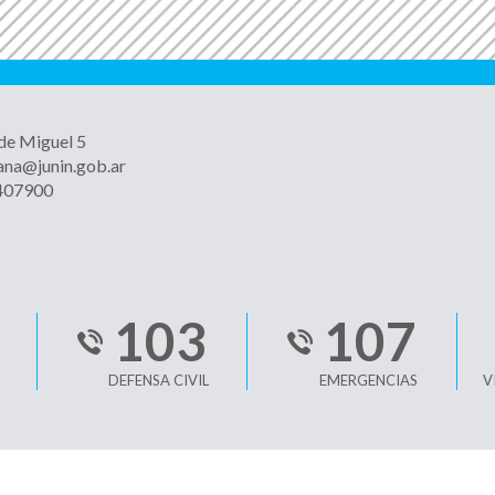
 de Miguel 5
ana@junin.gob.ar
4407900
103
107
DEFENSA CIVIL
EMERGENCIAS
V