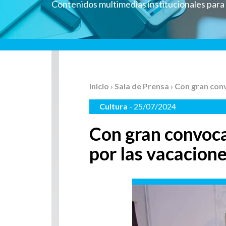
Contenidos multimedias institucionales par
Inicio
›
Sala de Prensa
› Con gran con
Cultura
- 25/07/2024
Con gran convoca
por las vacacione