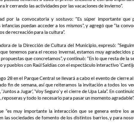
 ir cerrando las actividades por las vacaciones de invierno”.
idad por la convocatoria y sostuvo: “Es súper importante que
 infancias puedan acceder a los mismos”, y agregó que “la convo
s de recreación para la cultura”.
adora de la Dirección de Cultura del Municipio, expresó: “Segu
es que tenemos para el receso invernal, estamos muy agradecidos
s propuestas que concretamos”, y continuó: “En lo que resta de la s
 y pueblos con Raúl Saldías con el espectáculo interactivo ‘Cantiju
o 28 en el Parque Central se llevará a cabo el evento de cierre al 
ado fin de semana, así que reiteramos la invitación a todos los vec
Juntos a Jugar’, ‘Voy Seguro’ y el cierre de Upa Lala”. En contin
es, reposeras y todo lo necesario para pasar un momento agradable”
ue “es muy importante la interacción que se genera entre los ar
n las sociedades de fomento de los distintos barrios, y para noso