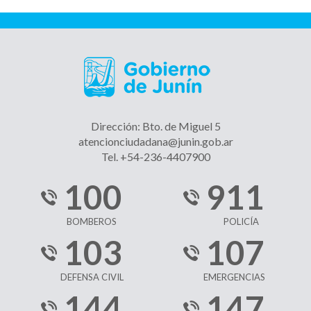
Dirección: Bto. de Miguel 5
atencionciudadana@junin.gob.ar
Tel. +54-236-4407900
100
911
BOMBEROS
POLICÍA
103
107
DEFENSA CIVIL
EMERGENCIAS
144
147