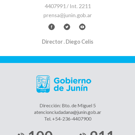
4407991 / Int. 2211
prensa@junin.gob.ar
Director
. Diego Celis
Dirección: Bto. de Miguel 5
atencionciudadana@junin.gob.ar
Tel. +54-236-4407900