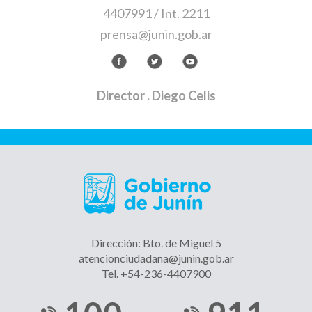
4407991 / Int. 2211
prensa@junin.gob.ar
Director
. Diego Celis
Dirección: Bto. de Miguel 5
atencionciudadana@junin.gob.ar
Tel. +54-236-4407900