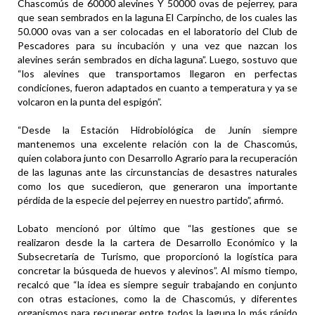
Chascomús de 60000 alevines Y 50000 ovas de pejerrey, para
que sean sembrados en la laguna El Carpincho, de los cuales las
50.000 ovas van a ser colocadas en el laboratorio del Club de
Pescadores para su incubación y una vez que nazcan los
alevines serán sembrados en dicha laguna”. Luego, sostuvo que
“los alevines que transportamos llegaron en perfectas
condiciones, fueron adaptados en cuanto a temperatura y ya se
volcaron en la punta del espigón”.
“Desde la Estación Hidrobiológica de Junín siempre
mantenemos una excelente relación con la de Chascomús,
quien colabora junto con Desarrollo Agrario para la recuperación
de las lagunas ante las circunstancias de desastres naturales
como los que sucedieron, que generaron una importante
pérdida de la especie del pejerrey en nuestro partido”, afirmó.
Lobato mencionó por último que “las gestiones que se
realizaron desde la la cartera de Desarrollo Económico y la
Subsecretaría de Turismo, que proporcionó la logística para
concretar la búsqueda de huevos y alevinos”. Al mismo tiempo,
recalcó que “la idea es siempre seguir trabajando en conjunto
con otras estaciones, como la de Chascomús, y diferentes
organismos para recuperar entre todos la laguna lo más rápido