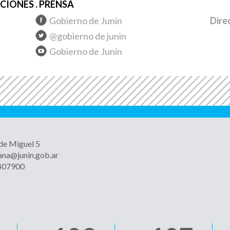
IONES . PRENSA
Gobierno de Junín
Dire
@gobierno de junin
Gobierno de Junín
 de Miguel 5
ana@junin.gob.ar
4407900