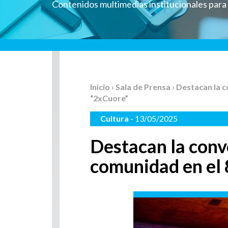
Contenidos multimedias institucionales par
Inicio
›
Sala de Prensa
› Destacan la 
“2xCuore”
Cultura
- 13/05/2025
Destacan la conv
comunidad en el 