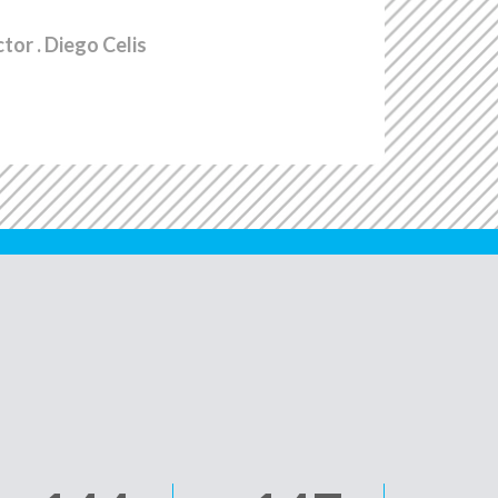
ctor
. Diego Celis