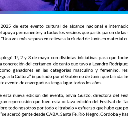
 2025 de este evento cultural de alcance nacional e internaci
l apoyo permanente y a todos los vecinos que participaron de las
l. “Una vez más se puso en relieve a la ciudad de Junín en material cu
legó 1°, 2 y 3 de mayo con distintas iniciativas para que todos 
 la concreción del certamen de canto que tuvo a Leandro Rodríguez 
como ganadores en las categorías masculino y femenino, res
 a la Cultura” impulsado por el Gobierno de Junín que brinda las
ste evento de envergadura tenga lugar todos los años.
esta nueva edición del evento, Silvia Guzzo, directora del Fest
ran repercusión que tuvo esta octava edición del Festival de Tan
bre todo nosotros por todo el trabajo y esfuerzo que hubo que po
e “se acercó gente desde CABA, Santa Fe, Río Negro, Córdoba y ha