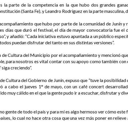
s la parte de la competencia en la que hubo dos grandes gana
nstitución (Santa Fe), y Leandro Rodríguez en la parte masculina, 
 acompañamiento que hubo por parte de la comunidad de Junín y re
tres días que duró el festival, el día de mayor convocatoria fue el
o”, y añadió: “Cada iniciativa estuvo apuntada a un público específ
todos puedan disfrutar del tanto en sus distintas versiones”.
 de Cultura del Municipio por el acompañamiento y mencionó que 
ible, para nosotros es vital contar con su apoyo como también con e
 siga creciendo”.
 de Cultura del Gobierno de Junín, expuso que “tuve la posibilidad 
vó a cabo el jueves 1° de mayo, con un café concert desarrollado 
o muy cálido en el que la gente pudo ir a escuchar, disfrutar y di
ino gente de todo el país y para mí es algo hermoso ver cómo este 
países, lo cual no hace otra cosa que una vez más poner en relieve a