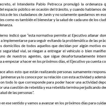
decreto, el Intendente Pablo Petrecca promulgó la ordenanza 
del espacio público en ocasión del tránsito, y cuando hablamos d
 física de los ciudadanos de Junín y no solamente quedarnos en eso
es como es también el bienestar y la salud de cada uno de los ciud
rdenanza.
erno indicó que “esta normativa permite al Ejecutivo allanar dom
a implementarse para seguir evitando la problemática de las prác
 los domicilios de todos aquellos que decidan por algún motivo e
 seguridad vial, se niegan a entregar el vehículo o bien manifi
no de nuestros agentes, que sigue desafortunadamente intern
a a empezar a hacer en los próximos días, el Ejecutivo ya cuenta co
hace años esto que están realizando personas sumamente respons
juninense ya lo conoce por su relación con esta actividad y adem
con todo lo que corresponde para poder hacer una actividad depor
r una cuestión de rebeldía y esa rebeldía termina perjudicando d
salud de las personas”.
 en ese sentido y vamos a avanzar en los próximos días para cuidar l