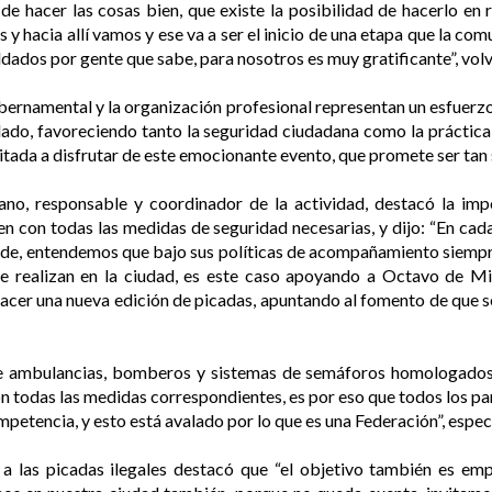
d de hacer las cosas bien, que existe la posibilidad de hacerlo en 
y hacia allí vamos y ese va a ser el inicio de una etapa que la com
dados por gente que sabe, para nosotros es muy gratificante”, volv
ubernamental y la organización profesional representan un esfuerzo 
lado, favoreciendo tanto la seguridad ciudadana como la práctica
vitada a disfrutar de este emocionante evento, que promete ser tan
ano, responsable y coordinador de la actividad, destacó la imp
len con todas las medidas de seguridad necesarias, y dijo: “En c
de, entendemos que bajo sus políticas de acompañamiento siempre 
se realizan en la ciudad, es este caso apoyando a Octavo de Mi
cer una nueva edición de picadas, apuntando al fomento de que se
e ambulancias, bomberos y sistemas de semáforos homologados, 
on todas las medidas correspondientes, es por eso que todos los p
petencia, y esto está avalado por lo que es una Federación”, espec
a las picadas ilegales destacó que “el objetivo también es em