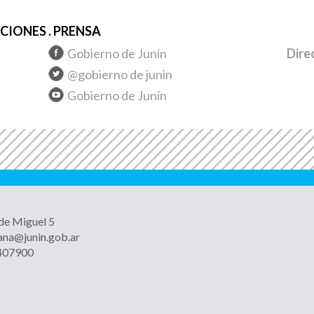
IONES . PRENSA
Gobierno de Junín
Dire
@gobierno de junin
Gobierno de Junín
 de Miguel 5
ana@junin.gob.ar
4407900