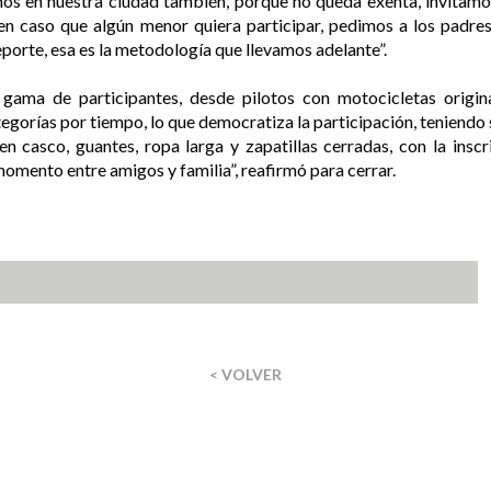
emos en nuestra ciudad también, porque no queda exenta, invitamos
 en caso que algún menor quiera participar, pedimos a los padre
porte, esa es la metodología que llevamos adelante”.
 gama de participantes, desde pilotos con motocicletas origin
tegorías por tiempo, lo que democratiza la participación, teniendo
en casco, guantes, ropa larga y zapatillas cerradas, con la insc
mento entre amigos y familia”, reafirmó para cerrar.
< VOLVER