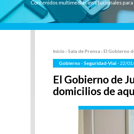
Contenidos multimedias institucionales par
Inicio
›
Sala de Prensa
› El Gobierno d
Gobierno
-
Seguridad-Vial
- 22/01
El Gobierno de J
domicilios de aqu