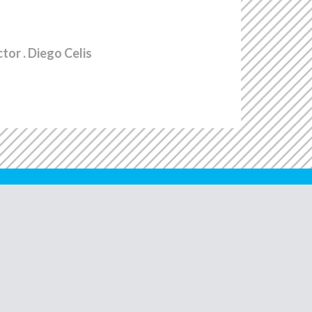
ctor
. Diego Celis