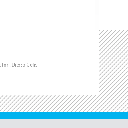
ctor
. Diego Celis