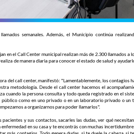
 llamados semanales. Además, el Municipio continúa realizand
n en el Call Center municipal realizan más de 2.300 llamados a l
realiza de manera diaria para conocer el estado de salud y ayudarl
ora del call center, manifestó: "Lamentablemente, los contagios h
stra metodología. Desde el call center hacemos el acompañamie
za cuando la persona consulta y todo queda registrado en el sist
tro público como en uno privado o en un laboratorio privado o un 
í empezamos a organizarnos para poder llamarlos".
 pacientes y sus contactos, sacarles las dudas, ver qué necesita
 enfermedad en su casa y te encontrás con muchas incertidumbre
ar más contagios. Todo genera dudas, si te duele la cabeza, si t