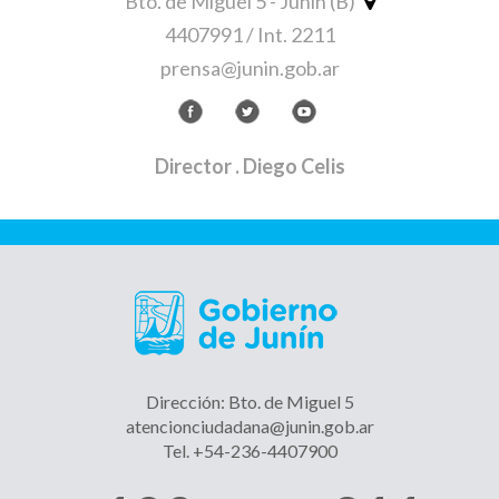
Bto. de Miguel 5 - Junín (B)
4407991 / Int. 2211
prensa@junin.gob.ar
Director
. Diego Celis
Dirección: Bto. de Miguel 5
atencionciudadana@junin.gob.ar
Tel. +54-236-4407900