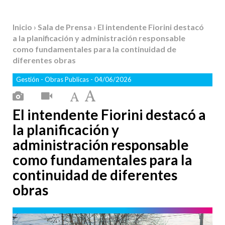
Inicio
›
Sala de Prensa
› El intendente Fiorini destacó
a la planificación y administración responsable
como fundamentales para la continuidad de
diferentes obras
Gestión
-
Obras Publicas
- 04/06/2026
El intendente Fiorini destacó a
la planificación y
administración responsable
como fundamentales para la
continuidad de diferentes
obras