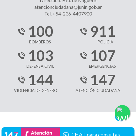
Dirección: Bto. de Miguel 5
atencionciudadana@junin.gob.ar
Tel. +54-236-4407900
100
911
BOMBEROS
POLICÍA
103
107
DEFENSA CIVIL
EMERGENCIAS
144
147
VIOLENCIA DE GÉNERO
ATENCIÓN CIUDADANA
CHAT para consultas