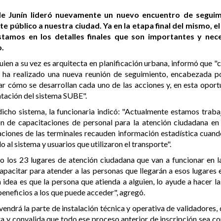
 de Junín lideró nuevamente un nuevo encuentro de seguim
e público a nuestra ciudad. Ya en la etapa final del mismo, el
stamos en los detalles finales que son importantes y nec
o.
ien a su vez es arquitecta en planificación urbana, informó que "
e ha realizado una nueva reunión de seguimiento, encabezada p
zar cómo se desarrollan cada uno de las acciones y, en esta opor
ntación del sistema SUBE".
icho sistema, la funcionaria indicó: "Actualmente estamos trab
n de capacitaciones de personal para la atención ciudadana en 
aciones de las terminales recauden información estadística cuando
 al sistema y usuarios que utilizaron el transporte".
o los 23 lugares de atención ciudadana que van a funcionar en
apacitar para atender a las personas que llegarán a esos lugares
 idea es que la persona que atienda a alguien, lo ayude a hacer la
beneficios a los que puede acceder", agregó.
ndrá la parte de instalación técnica y operativa de validadores, 
a y convalida que todo ese proceso anterior de inscripción sea c