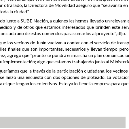
Por otra lado, la Directora de Movilidad aseguró que "se avanza en 
toda la ciudad".
do junto a SUBE Nación, a quienes les hemos llevado un relevami
edido y de otros que estamos interesados que brinden este ser
on cada uno de estos comercios para sumarlos al proyecto", dijo.
ue los vecinos de Junín vuelvan a contar con el servicio de transp
les finales que son importantes, necesarios y llevan tiempo, p
a vez, agregó que "pronto se pondrá en marcha un plan comunicaci
e su implementación; algo que estamos trabajando junto al Minister
"Queríamos que, a través de la participación ciudadana, los vecinos 
l se lanzó una encuesta con dos opciones de ploteado. La votación
 el que tengan los colectivos. Esto ya lo tiene la empresa para que