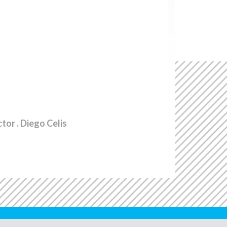
ctor
. Diego Celis