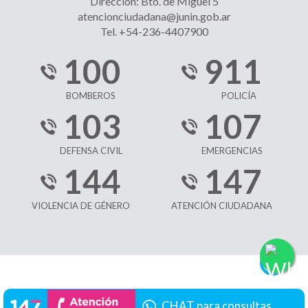
Dirección: Bto. de Miguel 5
atencionciudadana@junin.gob.ar
Tel. +54-236-4407900
100
911
BOMBEROS
POLICÍA
103
107
DEFENSA CIVIL
EMERGENCIAS
144
147
VIOLENCIA DE GÉNERO
ATENCIÓN CIUDADANA
CHAT para consultas