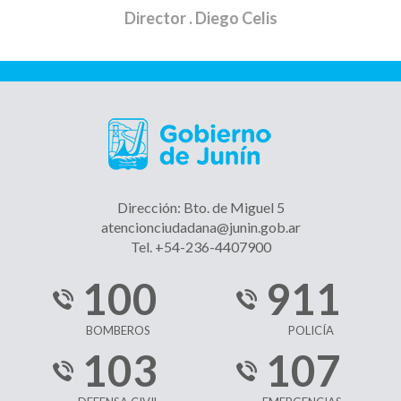
Director
. Diego Celis
Dirección: Bto. de Miguel 5
atencionciudadana@junin.gob.ar
Tel. +54-236-4407900
100
911
BOMBEROS
POLICÍA
103
107